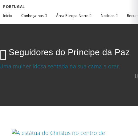
PORTUGAL
Início
Conheça-nos
Área Europa Norte
Notícias
Recurs
Seguidores do Príncipe da Paz
Seguidores do Príncipe da Paz
Baixar video