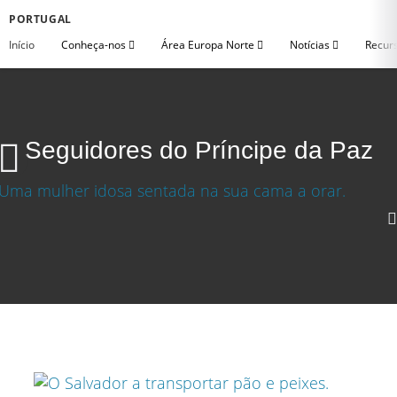
PORTUGAL
Início
Conheça-nos
Área Europa Norte
Notícias
Recurs
Seguidores do Príncipe da Paz
Seguidores do Príncipe da Paz
Baixar video