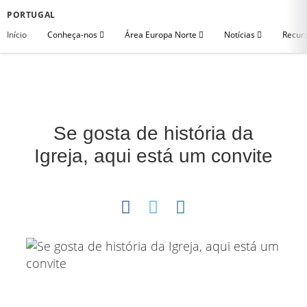
PORTUGAL
Início
Conheça-nos
Área Europa Norte
Notícias
Recurs
Se gosta de história da
Igreja, aqui está um convite