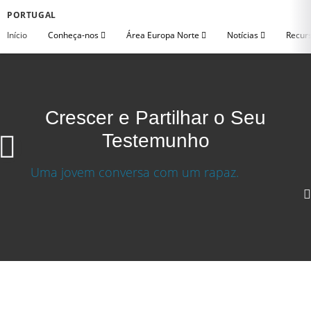
PORTUGAL
Início
Conheça-nos
Área Europa Norte
Notícias
Recurs
Crescer e Partilhar o Seu
Testemunho
Crescer e Partilhar o Seu Testemunho
Baixar video