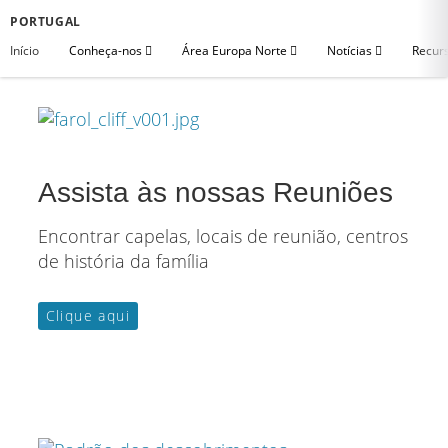
PORTUGAL
Início
Conheça-nos
Área Europa Norte
Notícias
Recurs
Assista às nossas Reuniões
Encontrar capelas, locais de reunião, centros
de história da família
Clique aqui