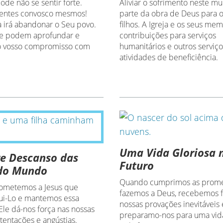
ode não se sentir forte.
Aliviar o sofrimento neste m
entes convosco mesmos!
parte da obra de Deus para 
 irá abandonar o Seu povo.
filhos. A Igreja e os seus m
e podem aprofundar e
contribuições para serviços
 o vosso compromisso com
humanitários e outros serviç
atividades de beneficiência.
Uma Vida Gloriosa 
e Descanso das
Futuro
 do Mundo
Quando cumprimos as prome
ometemos a Jesus que
fazemos a Deus, recebemos f
ui-Lo e mantemos essa
nossas provações inevitáveis 
Ele dá-nos força nas nossas
preparamo-nos para uma vida
tentações e angústias.