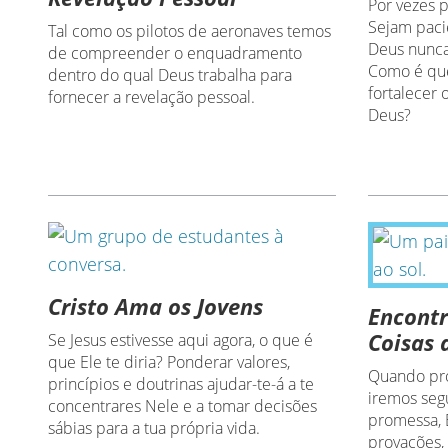
Por vezes p
Sejam paci
Tal como os pilotos de aeronaves temos
Deus nunca
de compreender o enquadramento
Como é qu
dentro do qual Deus trabalha para
fortalecer
fornecer a revelação pessoal.
Deus?
Cristo Ama os Jovens
Encontr
Coisas
Se Jesus estivesse aqui agora, o que é
que Ele te diria? Ponderar valores,
Quando pr
princípios e doutrinas ajudar-te-á a te
iremos seg
concentrares Nele e a tomar decisões
promessa, 
sábias para a tua própria vida.
provações, 