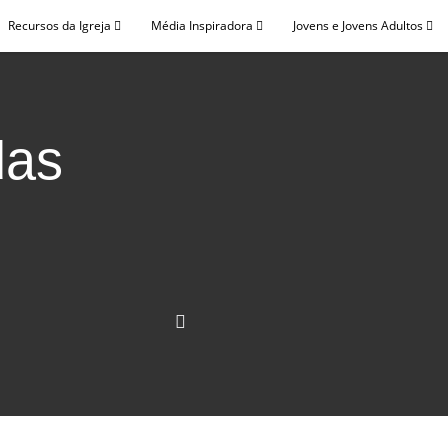
Recursos da Igreja
Média Inspiradora
Jovens e Jovens Adultos
das