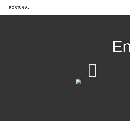
PORTUGAL
En
Encontre Descanso d
Baixar video