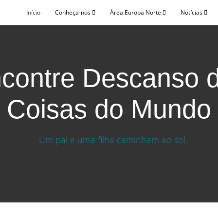
Início
Conheça-nos
Área Europa Norte
Notícias
contre Descanso 
Coisas do Mundo
as Coisas do Mundo