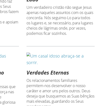
undo faz
os Seus
Um verdadeiro cristão não segue Jesus
embros fazem
apenas naqueles assuntos com os quais
concorda. Nós seguimo-Lo para todos
os e apoiam
os lugares e, se necessário, para lugares
cheios de lágrimas onde, por vezes,
podemos ficar sozinhos.
no
Verdades Eternas
Os relacionamentos familiares
permitem-nos desenvolver o nosso
ssas que
caráter e amor uns pelos outros. Deus
orça nas
deseja que busquemos as Suas bênçãos
e
mais elevadas, guardando os Seus
 gloriosa