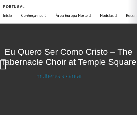
PORTUGAL
Início
Conheça-nos
Área Europa Norte
Notícias
Recurs
Eu Quero Ser Como Cristo – The
Tabernacle Choir at Temple Square