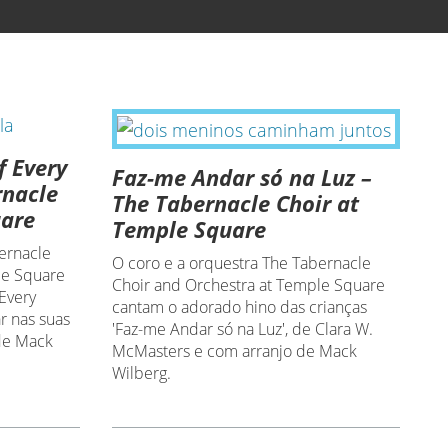
f Every
Faz-me Andar só na Luz –
rnacle
The Tabernacle Choir at
uare
Temple Square
ernacle
O coro e a orquestra The Tabernacle
le Square
Choir and Orchestra at Temple Square
Every
cantam o adorado hino das crianças
r nas suas
'Faz-me Andar só na Luz', de Clara W.
de Mack
McMasters e com arranjo de Mack
Wilberg.