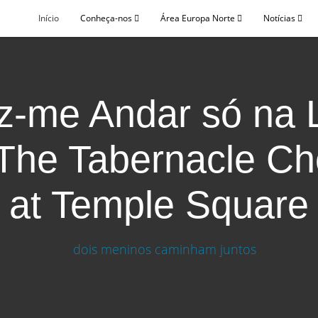
Início
Conheça-nos
Área Europa Norte
Notícias
z-me Andar só na 
The Tabernacle Ch
at Temple Square