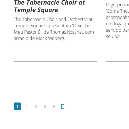
The Tabernacle Choir at
O grupo mu
Temple Square
'Come Thou 
acompanhar
The Tabernacle Choir and Orchestra at
em fuga qu
Temple Square apresentam 'O Senhor
sentido pa
Meu Pastor É', de Thomas Koschat, com
seu pai.
arranjo de Mack Wilberg.
1
2
3
4
5