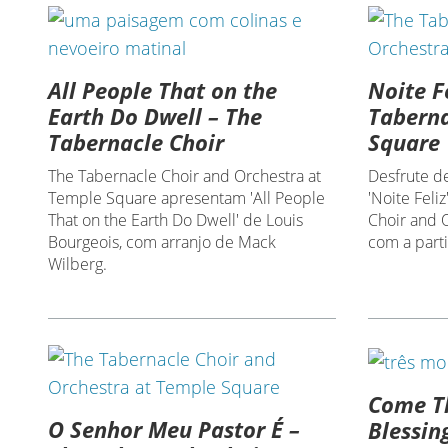
All People That on the
Noite F
Earth Do Dwell – The
Taberna
Tabernacle Choir
Square
The Tabernacle Choir and Orchestra at
Desfrute d
Temple Square apresentam 'All People
'Noite Feli
That on the Earth Do Dwell' de Louis
Choir and 
Bourgeois, com arranjo de Mack
com a part
Wilberg.
Come Th
O Senhor Meu Pastor É –
Blessin