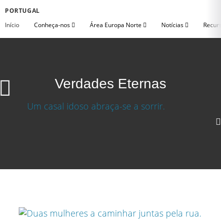
PORTUGAL
Início
Conheça-nos
Área Europa Norte
Notícias
Recurs
Verdades Eternas
Verdades Eternas
Baixar video