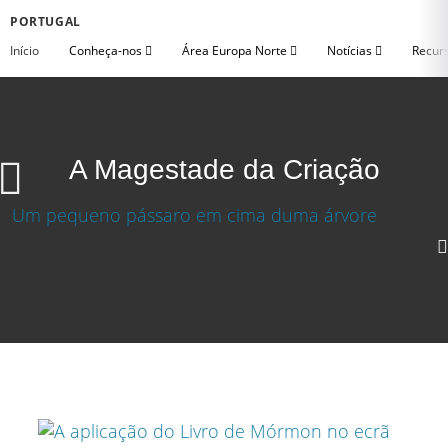
PORTUGAL
Início
Conheça-nos
Área Europa Norte
Notícias
Recurs
A Magestade da Criação
A Magestade da Criação
Baixar video