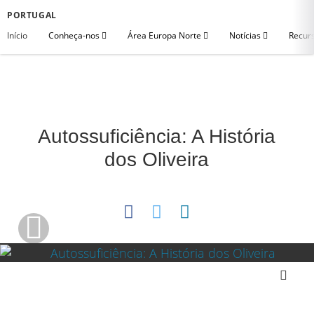
PORTUGAL
Início
Conheça-nos
Área Europa Norte
Notícias
Recurs
Autossuficiência: A História
dos Oliveira
Download Video