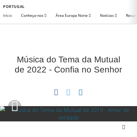
PORTUGAL
Início
Conheça-nos
Área Europa Norte
Notícias
Recurs
Música do Tema da Mutual
de 2022 - Confia no Senhor
Download Video