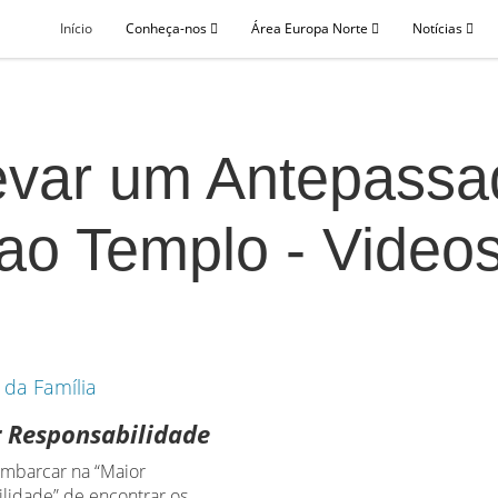
Início
Conheça-nos
Área Europa Norte
Notícias
evar um Antepassa
ao Templo - Video
 Responsabilidade
mbarcar na “Maior
lidade” de encontrar os