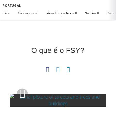
PORTUGAL
Início
Conheça-nos
Área Europa Norte
Notícias
Recurs
O que é o FSY?