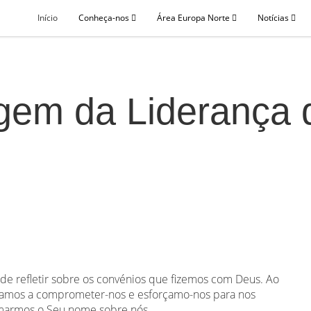
Início
Conheça-nos
Área Europa Norte
Notícias
em da Liderança 
e refletir sobre os convénios que fizemos com Deus. Ao
ltamos a comprometer-nos e esforçamo-nos para nos
omarmos o Seu nome sobre nós.