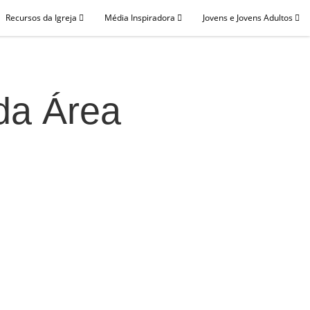
Recursos da Igreja
Média Inspiradora
Jovens e Jovens Adultos
da Área